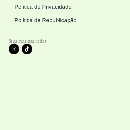
Política de Privacidade
Política de Republicação
Siga-nos nas redes
I
T
n
i
s
k
t
t
a
o
g
k
r
a
m