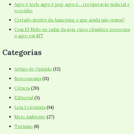
Agro é tech, agro é pop, agro é… recuperação judicial e
ecocídio
Cerrado dentro da Amazônia: o que ainda não vemos?
Com El Niño no radar da soja, risco climático preocupa
o agro em MT
Categorias
Artigo de Opinião
(12)
Bioeconomia
(11)
Ciência
(20)
Editorial
(3)
Leia 1 cientista
(14)
Meio Ambiente
(27)
Turismo
(8)