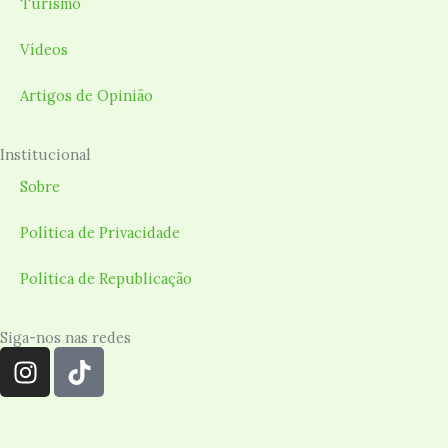
Turismo
Vídeos
Artigos de Opinião
Institucional
Sobre
Política de Privacidade
Política de Republicação
Siga-nos nas redes
I
T
n
i
s
k
t
t