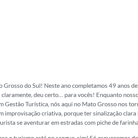
o Grosso do Sul! Neste ano completamos 49 anos d
 claramente, deu certo… para vocês! Enquanto nosso
m Gestão Turística, nós aqui no Mato Grosso nos to
m improvisação criativa, porque ter sinalização clara 
turista se aventurar em estradas com piche de farinh
para o turismo está no sangue, sim! Só esquecemos de