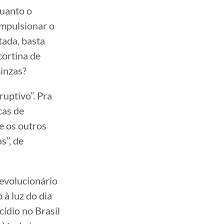
quanto o
impulsionar o
tada, basta
cortina de
inzas?
ruptivo”. Pra
cas de
e os outros
s”, de
revolucionário
à luz do dia
ídio no Brasil