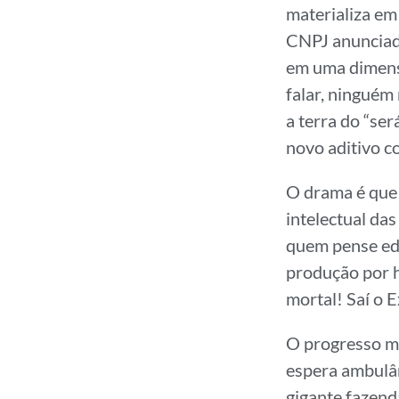
materializa em
CNPJ anunciado
em uma dimensã
falar, ninguém
a terra do “se
novo aditivo co
O drama é que 
intelectual das
quem pense edu
produção por he
mortal! Saí o E
O progresso m
espera ambulâ
gigante fazend