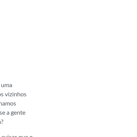
e uma
s vizinhos
rnamos
se a gente
a?
 avisar que o