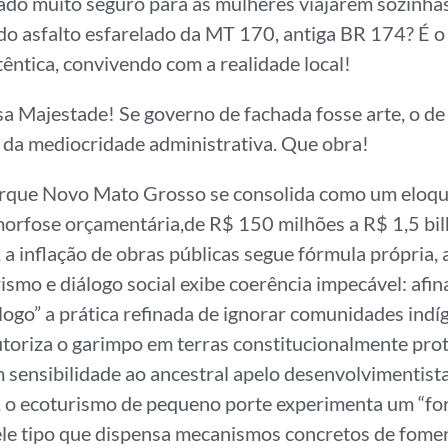
ado muito seguro para as mulheres viajarem sozinhas
o asfalto esfarelado da MT 170, antiga BR 174? É o
têntica, convivendo com a realidade local!
a Majestade! Se governo de fachada fosse arte, o de
o da mediocridade administrativa. Que obra!
rque Novo Mato Grosso se consolida como um eloqu
orfose orçamentária,de R$ 150 milhões a R$ 1,5 bi
 a inflação de obras públicas segue fórmula própria, a
ismo e diálogo social exibe coerência impecável: afina
logo” a prática refinada de ignorar comunidades indí
toriza o garimpo em terras constitucionalmente prot
sensibilidade ao ancestral apelo desenvolvimentista
 o ecoturismo de pequeno porte experimenta um “fo
ele tipo que dispensa mecanismos concretos de fomen