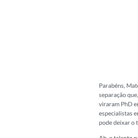
Parabéns, Mat
separação que,
viraram PhD e
especialistas e
pode deixar o 
Ah, o talento 