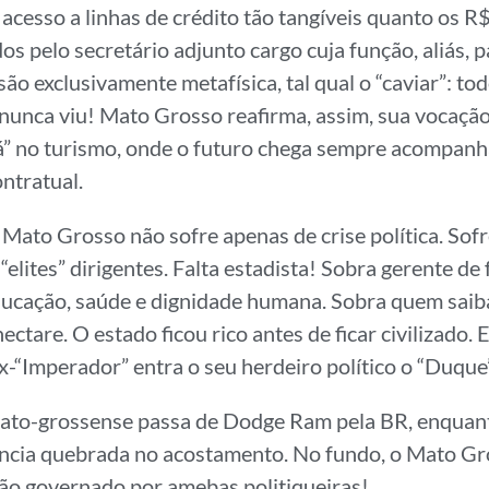
 acesso a linhas de crédito tão tangíveis quanto os R
s pelo secretário adjunto cargo cuja função, aliás, p
o exclusivamente metafísica, tal qual o “caviar”: to
 nunca viu! Mato Grosso reafirma, assim, sua vocaçã
rá” no turismo, onde o futuro chega sempre acompan
ntratual.
Mato Grosso não sofre apenas de crise política. Sof
 “elites” dirigentes. Falta estadista! Sobra gerente de
cação, saúde e dignidade humana. Sobra quem saiba
ctare. O estado ficou rico antes de ficar civilizado. E
x-“Imperador” entra o seu herdeiro político o “Duque”
ato-grossense passa de Dodge Ram pela BR, enquan
ncia quebrada no acostamento. No fundo, o Mato Gr
ão governado por amebas politiqueiras!