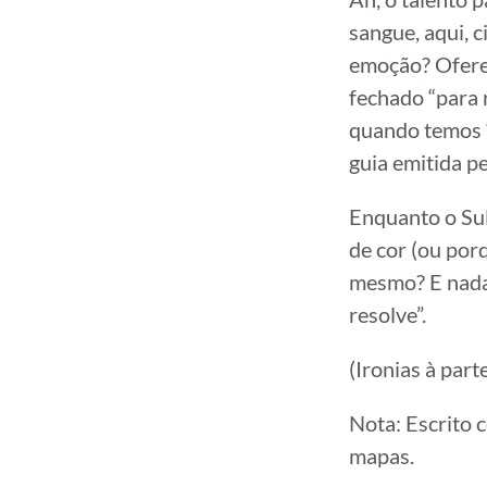
sangue, aqui, c
emoção? Oferec
fechado “para 
quando temos “
guia emitida p
Enquanto o Su
de cor (ou por
mesmo? E nada
resolve”.
(Ironias à par
Nota: Escrito 
mapas.