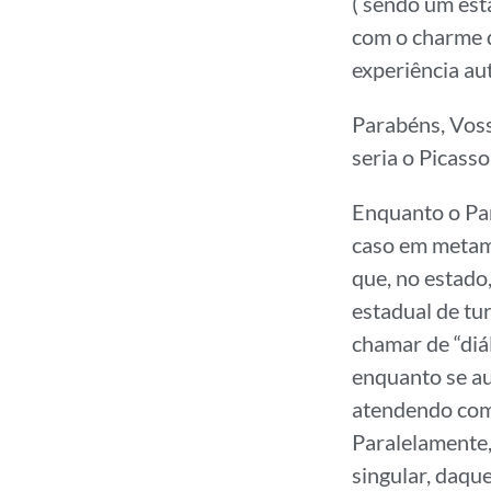
( sendo um est
com o charme d
experiência au
Parabéns, Voss
seria o Picass
Enquanto o Pa
caso em metam
que, no estado,
estadual de tur
chamar de “diá
enquanto se au
atendendo com 
Paralelamente,
singular, daqu