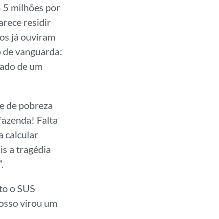
$ 5 milhões por
arece residir
dos já ouviram
o de vanguarda:
hado de um
re de pobreza
 fazenda! Falta
 calcular
is a tragédia
.
to o SUS
osso virou um