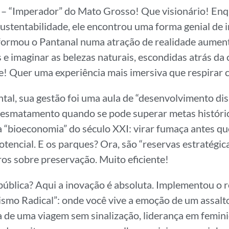
 – “Imperador” do Mato Grosso! Que visionário! En
stentabilidade, ele encontrou uma forma genial de 
formou o Pantanal numa atração de realidade aumen
 e imaginar as belezas naturais, escondidas atrás da 
! Quer uma experiência mais imersiva que respirar c
tal, sua gestão foi uma aula de “desenvolvimento dis
 desmatamento quando se pode superar metas históri
 “bioeconomia” do século XXI: virar fumaça antes qu
tencial. E os parques? Ora, são “reservas estratégica
ros sobre preservação. Muito eficiente!
pública? Aqui a inovação é absoluta. Implementou o 
smo Radical”: onde você vive a emoção de um assalto 
a de uma viagem sem sinalização, liderança em feminic