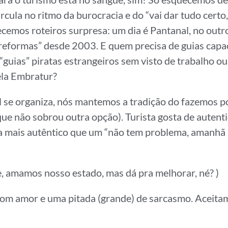
ircula no ritmo da burocracia e do “vai dar tudo certo,
emos roteiros surpresa: um dia é Pantanal, no out
reformas” desde 2003. E quem precisa de guias capa
guias” piratas estrangeiros sem visto de trabalho ou
ela Embratur?
l se organiza, nós mantemos a tradição do fazemos 
que não sobrou outra opção). Turista gosta de autenti
 mais autêntico que um “não tem problema, amanhã 
te, amamos nosso estado, mas dá pra melhorar, né? )
com amor e uma pitada (grande) de sarcasmo. Aceitam