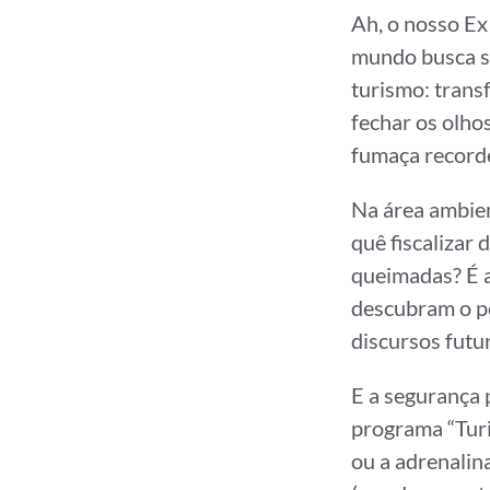
Ah, o nosso Ex
mundo busca su
turismo: trans
fechar os olhos
fumaça recorde
Na área ambien
quê fiscalizar
queimadas? É a
descubram o po
discursos futu
E a segurança 
programa “Turi
ou a adrenalin