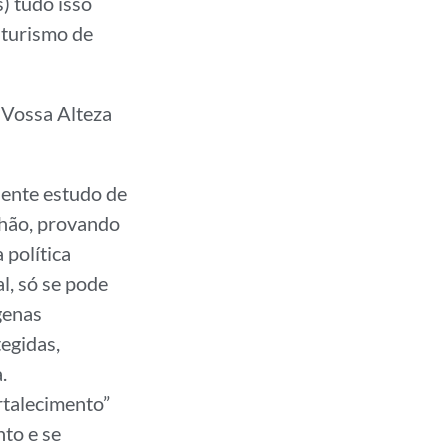
) tudo isso
 turismo de
 Vossa Alteza
ente estudo de
lhão, provando
 política
l, só se pode
genas
egidas,
.
rtalecimento”
to e se