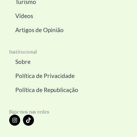
Turismo
Vídeos
Artigos de Opinião
Institucional
Sobre
Política de Privacidade
Política de Republicação
Siga-nos nas redes
I
T
n
i
s
k
t
t