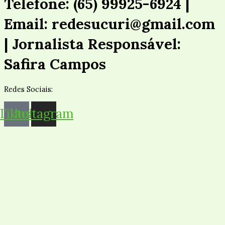
Telefone: (65) 99925-6924 |
Email: redesucuri@gmail.com
| Jornalista Responsável:
Safira Campos
Redes Sociais:
Tiktok
Instagram