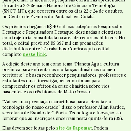
durante a 22ª Semana Nacional de Ciência e Tecnologia
(SNCT-MT), que ocorrerá entre os dias 22 e 24 de outubro,
no Centro de Eventos do Pantanal, em Cuiabá.
Os prêmios chegam a R$ 40 mil, nas categorias Pesquisador
Destaque e Pesquisadora Destaque, destinadas a cientistas
com trajetória consolidada na área de recursos hídricos. No
total, o edital prevê até R$ 397 mil em premiações
distribuídos entre 27 trabalhos. Confira aqui o edital
completo
neste link
.
A edição deste ano tem como tema “Planeta Água: cultura
oceânica para enfrentar as mudanças climáticas no meu
território”, e busca reconhecer pesquisadores, professores e
estudantes cujas investigações contribuam para
compreender os efeitos da crise climática sobre rios,
nascentes e os três biomas de Mato Grosso.
“Vai ser uma premiação maravilhosa para a ciência e a
tecnologia do nosso estado”, disse o professor Allan Kardec,
secretaria de Estado de Ciência, Tecnologia e Inovação, ao
lembrar que as inscrições encerram nesta quinta-feira (09).
Elas devem ser feitas pelo
site da
Fapemat
. Podem