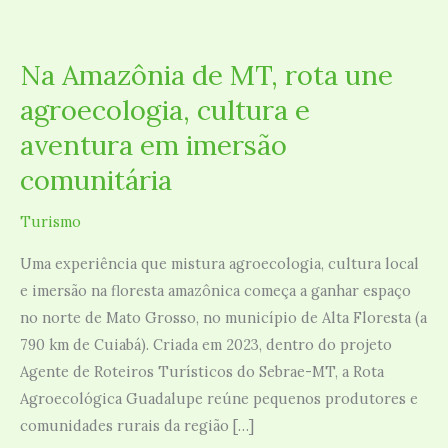
Na
Amazônia
Na Amazônia de MT, rota une
de
agroecologia, cultura e
MT,
rota
aventura em imersão
une
comunitária
agroecologia,
cultura
Turismo
e
Uma experiência que mistura agroecologia, cultura local
aventura
e imersão na floresta amazônica começa a ganhar espaço
em
no norte de Mato Grosso, no município de Alta Floresta (a
imersão
790 km de Cuiabá). Criada em 2023, dentro do projeto
comunitária
Agente de Roteiros Turísticos do Sebrae-MT, a Rota
Agroecológica Guadalupe reúne pequenos produtores e
comunidades rurais da região […]