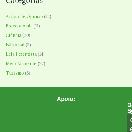
Categorias
Artigo de Opinião
(12)
Bioeconomia
(11)
Ciência
(20)
Editorial
(3)
Leia 1 cientista
(14)
Meio Ambiente
(27)
Turismo
(8)
Apoio:
C
R
S