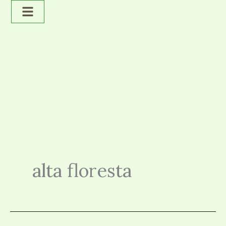
Ir
para
o
conteúdo
alta floresta