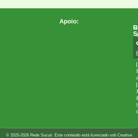
Apoio:
C
R
S
|
|
© 2025-2026 Rede Sucuri. Este conteúdo está licenciado sob Creative