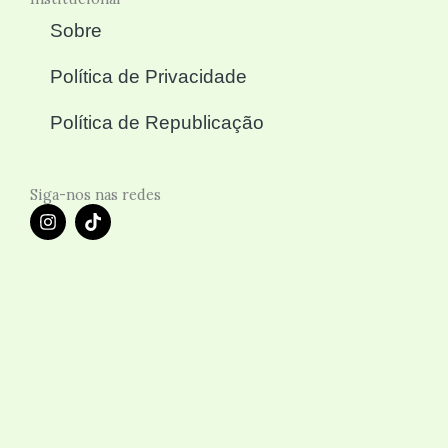
Sobre
Política de Privacidade
Política de Republicação
Siga-nos nas redes
I
T
n
i
s
k
t
t
a
o
g
k
r
a
m