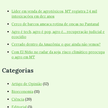
Líder em venda de agrotóxicos, MT registra 2,4 mil
intoxicações em dez anos
Cerco de barcos ameaça rotina de onças no Pantanal
Agro é tech, agro é pop, agro é… recuperação judicial e
ecocídio
Cerrado dentro da Amazônia: o que ainda não vemos?
Com El Niño no radar da soja, risco climático preocupa
o agro em MT
Categorias
Artigo de Opinião
(12)
Bioeconomia
(11)
Ciência
(20)
Editorial
(3)